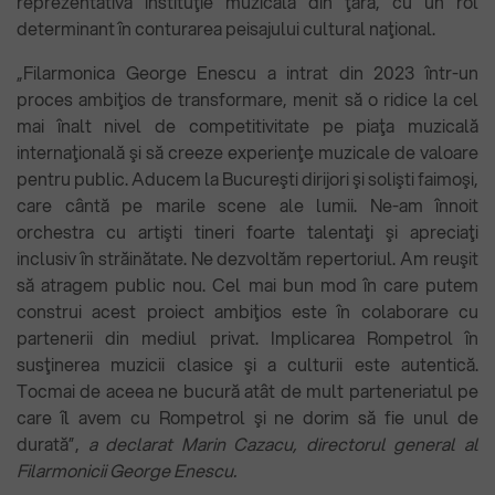
reprezentativă instituţie muzicală din ţară, cu un rol
determinant în conturarea peisajului cultural naţional.
„Filarmonica George Enescu a intrat din 2023 într-un
proces ambiţios de transformare, menit să o ridice la cel
mai înalt nivel de competitivitate pe piaţa muzicală
internaţională şi să creeze experienţe muzicale de valoare
pentru public. Aducem la Bucureşti dirijori şi solişti faimoşi,
care cântă pe marile scene ale lumii. Ne-am înnoit
orchestra cu artişti tineri foarte talentaţi şi apreciaţi
inclusiv în străinătate. Ne dezvoltăm repertoriul. Am reuşit
să atragem public nou. Cel mai bun mod în care putem
construi acest proiect ambiţios este în colaborare cu
partenerii din mediul privat. Implicarea Rompetrol în
susţinerea muzicii clasice şi a culturii este autentică.
Tocmai de aceea ne bucură atât de mult parteneriatul pe
care îl avem cu Rompetrol şi ne dorim să fie unul de
durată”,
a declarat Marin Cazacu, directorul general al
Filarmonicii George Enescu.