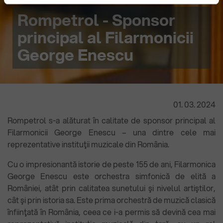
în
Politica de confidențialitate
și
Politica de cookies
.
Rompetrol - Sponsor
principal al Filarmonicii
George Enescu
01
.
03
.
2024
Rompetrol s-a alăturat în calitate de sponsor principal al
Filarmonicii George Enescu – una dintre cele mai
reprezentative instituţii muzicale din România.
Cu o impresionantă istorie de peste 155 de ani, Filarmonica
George Enescu este orchestra simfonică de elită a
României, atât prin calitatea sunetului şi nivelul artiştilor,
cât şi prin istoria sa. Este prima orchestră de muzică clasică
înfiinţată în România, ceea ce i-a permis să devină cea mai