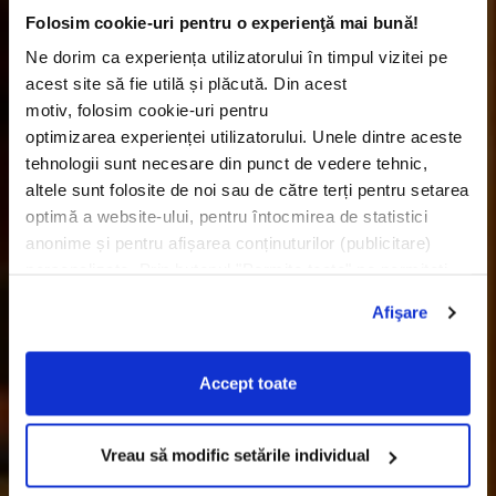
Folosim cookie-uri pentru o experienţă mai bună!
Ne dorim ca experiența utilizatorului în timpul vizitei pe
acest site să fie utilă și plăcută. Din acest
motiv, folosim cookie-uri pentru
optimizarea experienței utilizatorului. Unele dintre aceste
tehnologii sunt necesare din punct de vedere tehnic,
altele sunt folosite de noi sau de către terți pentru setarea
optimă a website-ului, pentru întocmirea de statistici
anonime și pentru afișarea conținuturilor (publicitare)
personalizate. Prin butonul "Permite toate" ne permiteți
utilizarea tuturor acestor tehnologii, incluzând, de
Afişare
asemenea, transferurile de date către țări
din afara UE care nu asigură un nivel adecvat de
protecție a datelor cu caracter personal. Prin
Accept toate
butonul “Vreau să modific setările individual” puteți decide
tehnologiile pe care le permiteți prin selecția
acestora. Aveți opțiunea de a schimba setările cookie-
Vreau să modific setările individual
urilor în orice moment. Alte informații le găsiți