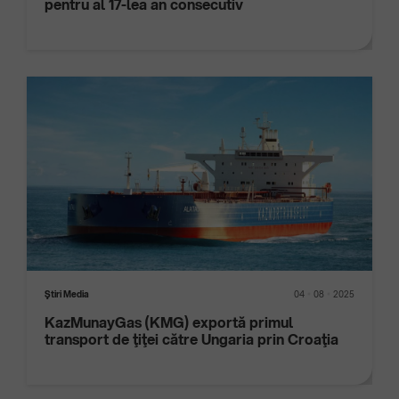
pentru al 17-lea an consecutiv
Ştiri Media
04
08
2025
KazMunayGas (KMG) exportă primul
transport de ţiţei către Ungaria prin Croaţia