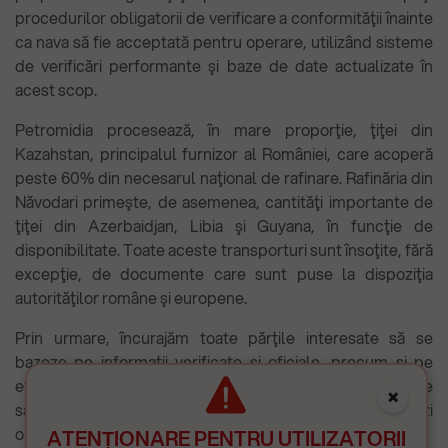
procedurilor obligatorii de verificare a conformităţii înainte
ca nava să fie acceptată pentru operare, utilizând sisteme
de verificări performante şi baze de date actualizate în
acest scop.
Petromidia procesează, în mare proporţie, ţiţei din
Kazahstan, principalul furnizor al României, care acoperă
peste 60% din necesarul naţional de rafinare. Rafinăria din
Năvodari primeşte, de asemenea, cantităţi importante de
ţiţei din Azerbaidjan, Libia şi Guyana, în funcţie de
disponibilitate. Toate aceste transporturi sunt însoţite, fără
excepţie, de documente care sunt puse la dispoziţia
autorităţilor române şi europene.
Prin urmare, încurajăm toate părţile interesate să se
bazeze pe informaţii verificate şi oficiale, precum şi pe
evaluările autorităţilor competente şi să evite speculaţiile
×
sau presupunerile care nu sunt susţinute de dovezi
obiective.
ATENȚIONARE PENTRU UTILIZATORII