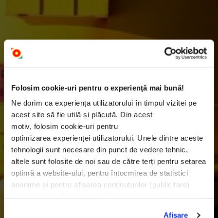
Folosim cookie-uri pentru o experienţă mai bună!
Ne dorim ca experiența utilizatorului în timpul vizitei pe
acest site să fie utilă și plăcută. Din acest
motiv, folosim cookie-uri pentru
optimizarea experienței utilizatorului. Unele dintre aceste
tehnologii sunt necesare din punct de vedere tehnic,
altele sunt folosite de noi sau de către terți pentru setarea
optimă a website-ului, pentru întocmirea de statistici
anonime și pentru afișarea conținuturilor (publicitare)
personalizate. Prin butonul "Permite toate" ne permiteți
utilizarea tuturor acestor tehnologii, incluzând, de
Afişare